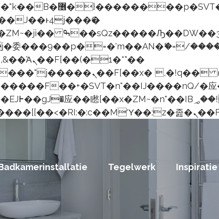
j������ ��x�;�-
委���9��p�=�'m��AN�ޭ�=/�����
��(�1�*"��
���؝�2��7�SMc�s"���ޭ�DQ/�
��ϐܢ��F[��x�ZMz�
Badkamerinstallatie
Tegelwerk
Inspiratie