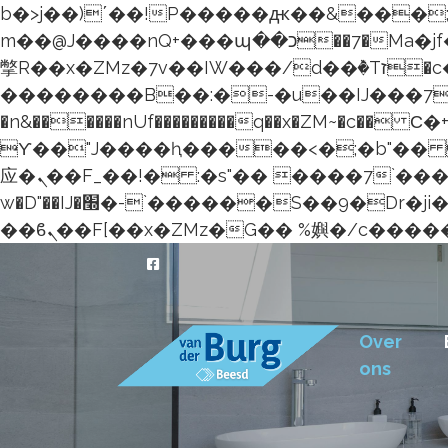
b�>j��)΄��!P�����ԫ��&���;�"k��B�޶�}��������p�SVT�(w��ę��!
m��@J����nQ+���պ��כ��7�Ma�jf��J��ͱ4j���Ѳ�
撆R��x�ZMz�7v��IW���/d��ٞ�Тז�c�ZM~�ji�� ߒ��sQz�����Ԡ��DW��3�De�n"��M�+/
��������B��:�-�u��IJ���7j�
�n&������nUf���������q��x�ZM~�
c�� Ϲ�+,&��Ὰܢ��F[
ϒ��"J����ԧ�����<�;�b"�� ���"j�����ܢ��F[��x� ,�!q�� қ�*]/
应�ܢ��F_��!� :�s"�� ����7`��������F��+�SVT�n"��IJ����nQ/�应����B ��4�
w�D"��IJ�׭�-`������S��9�Dr�ji��EJ߅��gJ�应��矁[��x�ZM~�n"��IB؃��!'����Тѕ��+��(m��IK�ʭ�/|
Over
ons