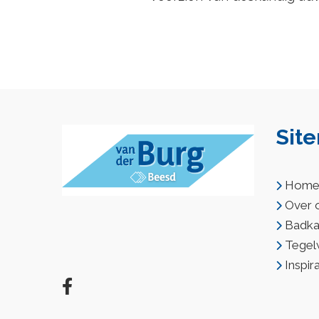
Sit
Hom
Over 
Badkam
Tegel
Inspir