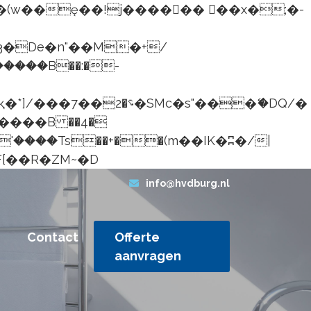
���B��:�-
G�� %嬩�/c��������[[��<�RI:�:c��MΎ��:z�졾�ܢ��F[��R�ZM~�D
info@hvdburg.nl
Contact
Offerte
aanvragen