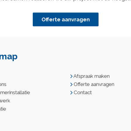
Offerte aanvragen
emap
e
Afspraak maken
ons
Offerte aanvragen
erinstallatie
Contact
werk
atie