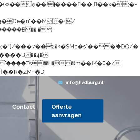
���B��:�-
G�� %嬩�/c��������[[��<�RI:�:c��MΎ��:z�졾�ܢ��F[��R�ZM~�D
info@hvdburg.nl
Contact
Offerte
aanvragen