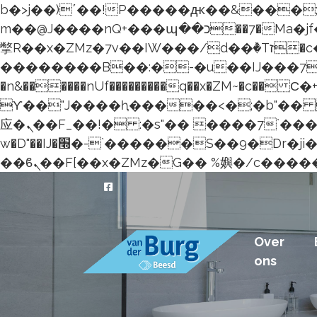
b�>j��)΄��!P�����ԫ��&���;�"k��B�޶�}��������p�SVT�(w��ę��!
m��@J����nQ+���պ��כ��7�Ma�jf��J��ͱ4j���Ѳ�
撆R��x�ZMz�7v��IW���/d��ٞ�Тז�c�ZM~�ji�� ߒ��sQz�����Ԡ��DW��3�De�n"��M�+/
��������B��:�-�u��IJ���7j�
�n&������nUf���������q��x�ZM~�
c�� Ϲ�+,&��Ὰܢ��F[
ϒ��"J����ԧ�����<�;�b"�� ���"j�����ܢ��F[��x� ,�!q�� қ�*]/
应�ܢ��F_��!� :�s"�� ����7`��������F��+�SVT�n"��IJ����nQ/�应����B ��4�
w�D"��IJ�׭�-`������S��9�Dr�ji��EJ߅��gJ�应��矁[��x�ZM~�n"��IB؃��!'����Тѕ��+��(m��IK�ʭ�/|
Over
ons