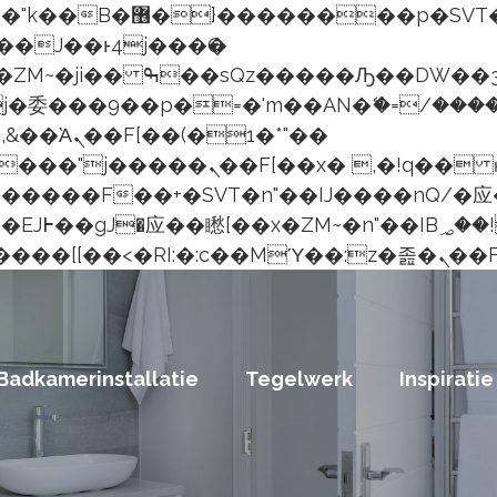
j������ ��x�;�-
委���9��p�=�'m��AN�ޭ�=/�����
��(�1�*"��
���؝�2��7�SMc�s"���ޭ�DQ/�
��ϐܢ��F[��x�ZMz�
Badkamerinstallatie
Tegelwerk
Inspiratie