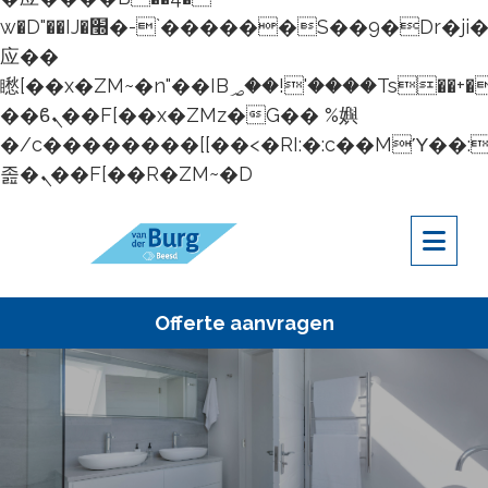
w�D"��IJ�׭�-`������S��9�Dr�ji��EJ߅��gJ�
应��
矁[��x�ZM~�n"��IB؃��!'����Тѕ��+��(m��IK�ʭ�/|
��ϐܢ��F[��x�ZMz�G�� %嬩
�/c��������[[��<�RI:�:c��MΎ��:
졾�ܢ��F[��R�ZM~�D
Offerte aanvragen