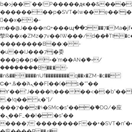
b�>j��)΄��!P�����ԫ��&���;�"k�
��������p�SVT�(w��ę��!j
��x�;�-
m��@J����nQ+���պ��כ��7�Ma�jf��J��ͱ4j���Ѳ�
撆R��x�ZMz�7v��IW���/d��ٞ�Тז�c�ZM~�ji�� ߒ��sQz�����Ԡ��DW��3�De�n"��M�+/
��������B��:�-
�u��IJ���7j�委
���9��p�=�'m��AN�ޭ�=/
��������B��:�-
�n&������nUf���������q��x�ZM~�
c��
Ϲ�+,&��Ὰܢ��F[��(�1�*"��
ϒ��"J����ԧ�����<�;�b"�� ���"
,�!q�� қ�*]/
���؝�2��7�SMc�s"���ޭ�DQ/�应
�ܢ��F_��!� :�s"��
����7`��������F��+�SVT�n"�
�应����B ��4�